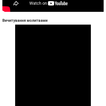
Вичитування молитвами